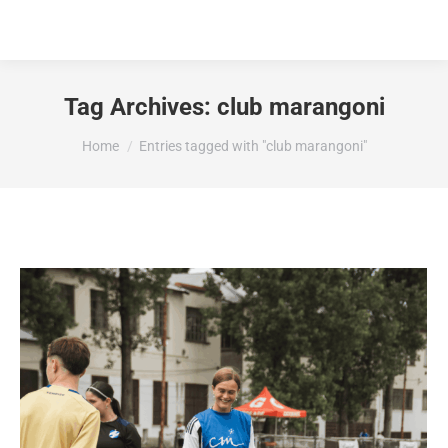
Tag Archives:
club marangoni
You are here:
Home
Entries tagged with "club marangoni"