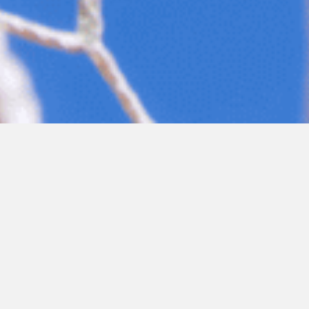
CONOCÉ
TODO
FÚTBOL Y + ACTIVIDADES EN
En nuestra Sede Club San Isidro contamos con múltiples espacios