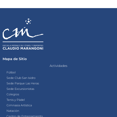
Mapa de Sitio
Actividades
Fútbol
Sede Club San Isidro
Sede Parque Las Heras
Sede Excursionistas
Colegios
Tenis y Pádel
Gimnasia Artística
Natación
Centro de Entrenamiento